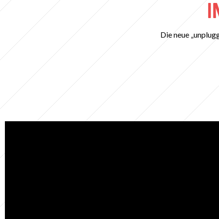
I
Die neue „unplug